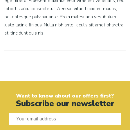
eget libero. Praesent maximus velit vitae est venenatis, nec
lobortis arcu consectetur. Aenean vitae tincidunt mauris,
pellentesque pulvinar ante. Proin malesuada vestibulum
justo lacinia finibus. Nulla nibh ante, iaculis sit amet pharetra
at, tincidunt quis nisi.
Post
navigation
Want to know about our offers first?
Subscribe our newsletter