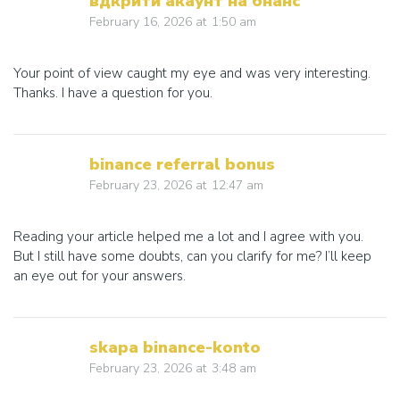
вдкрити акаунт на бнанс
February 16, 2026
at
1:50 am
Your point of view caught my eye and was very interesting.
Thanks. I have a question for you.
binance referral bonus
February 23, 2026
at
12:47 am
Reading your article helped me a lot and I agree with you.
But I still have some doubts, can you clarify for me? I’ll keep
an eye out for your answers.
skapa binance-konto
February 23, 2026
at
3:48 am