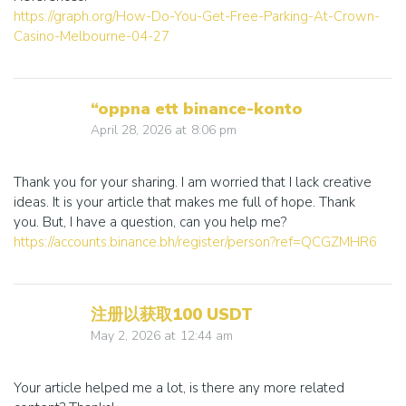
https://graph.org/How-Do-You-Get-Free-Parking-At-Crown-
Casino-Melbourne-04-27
“oppna ett binance-konto
April 28, 2026
at
8:06 pm
Thank you for your sharing. I am worried that I lack creative
ideas. It is your article that makes me full of hope. Thank
you. But, I have a question, can you help me?
https://accounts.binance.bh/register/person?ref=QCGZMHR6
注册以获取100 USDT
May 2, 2026
at
12:44 am
Your article helped me a lot, is there any more related