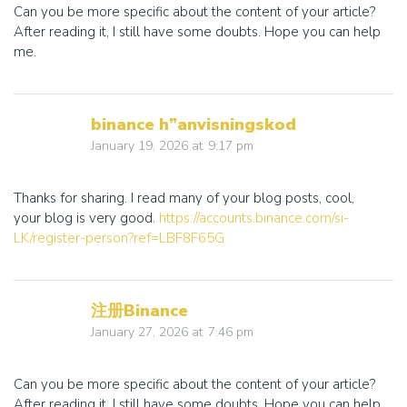
Can you be more specific about the content of your article?
After reading it, I still have some doubts. Hope you can help
me.
binance h”anvisningskod
January 19, 2026
at
9:17 pm
Thanks for sharing. I read many of your blog posts, cool,
your blog is very good.
https://accounts.binance.com/si-
LK/register-person?ref=LBF8F65G
注册Binance
January 27, 2026
at
7:46 pm
Can you be more specific about the content of your article?
After reading it, I still have some doubts. Hope you can help