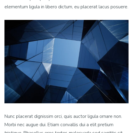
elementum ligula in libero dictum, eu placerat lacus posuere.
Nunc placerat dignissim orci, quis auctor ligula ornare non.
Morbi nec augue dui. Etiam convallis dui a elit pretium
tristique. Phasellus eros tortor, malesuada sed sagittis sit