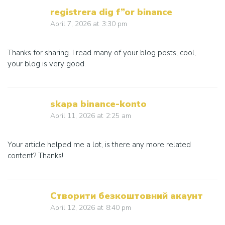
registrera dig f”or binance
April 7, 2026
at
3:30 pm
Thanks for sharing. I read many of your blog posts, cool,
your blog is very good.
skapa binance-konto
April 11, 2026
at
2:25 am
Your article helped me a lot, is there any more related
content? Thanks!
Створити безкоштовний акаунт
April 12, 2026
at
8:40 pm