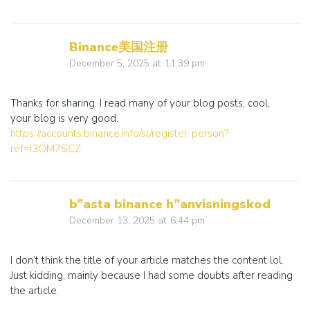
Binance美国注册
December 5, 2025
at
11:39 pm
Thanks for sharing. I read many of your blog posts, cool,
your blog is very good.
https://accounts.binance.info/sl/register-person?
ref=I3OM7SCZ
b”asta binance h”anvisningskod
December 13, 2025
at
6:44 pm
I don’t think the title of your article matches the content lol.
Just kidding, mainly because I had some doubts after reading
the article.