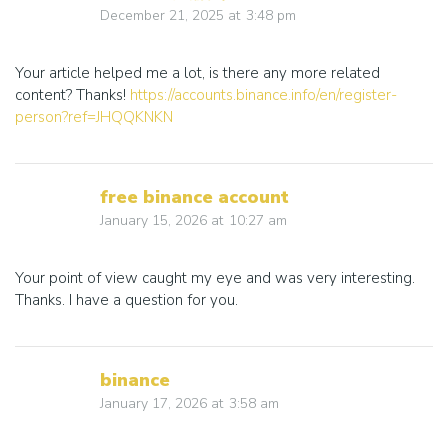
December 21, 2025
at
3:48 pm
Your article helped me a lot, is there any more related
content? Thanks!
https://accounts.binance.info/en/register-
person?ref=JHQQKNKN
free binance account
January 15, 2026
at
10:27 am
Your point of view caught my eye and was very interesting.
Thanks. I have a question for you.
binance
January 17, 2026
at
3:58 am