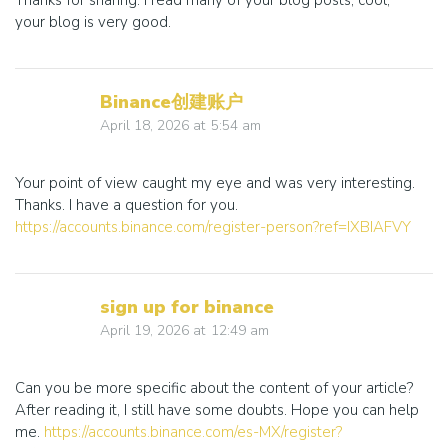
Thanks for sharing. I read many of your blog posts, cool,
your blog is very good.
Binance创建账户
April 18, 2026
at
5:54 am
Your point of view caught my eye and was very interesting.
Thanks. I have a question for you.
https://accounts.binance.com/register-person?ref=IXBIAFVY
sign up for binance
April 19, 2026
at
12:49 am
Can you be more specific about the content of your article?
After reading it, I still have some doubts. Hope you can help
me.
https://accounts.binance.com/es-MX/register?